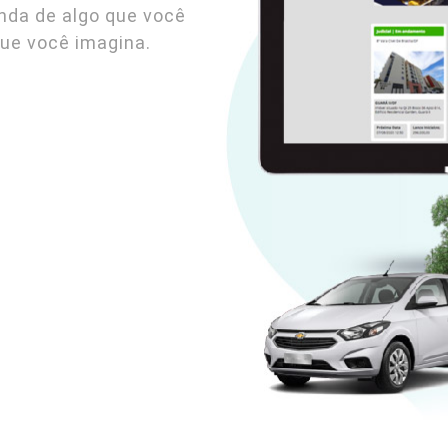
enda de algo que você
que você imagina.