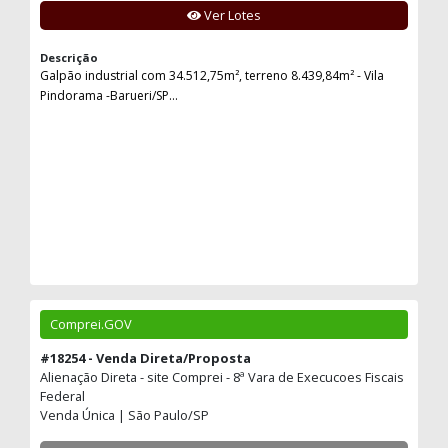
Ver Lotes
Descrição
Galpão industrial com 34.512,75m², terreno 8.439,84m² - Vila
Pindorama -Barueri/SP...
Comprei.GOV
#18254 - Venda Direta/Proposta
Alienação Direta - site Comprei - 8ª Vara de Execucoes Fiscais
Federal
Venda Única | São Paulo/SP