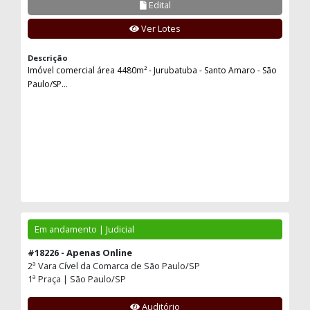
Edital
Ver Lotes
Descrição
Imóvel comercial área 4480m² - Jurubatuba - Santo Amaro - São
Paulo/SP...
Em andamento | Judicial
#18226 - Apenas Online
2ª Vara Cível da Comarca de São Paulo/SP
1ª Praça | São Paulo/SP
Auditório